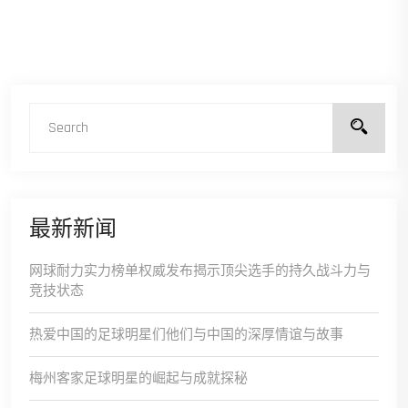
最新新闻
网球耐力实力榜单权威发布揭示顶尖选手的持久战斗力与
竞技状态
热爱中国的足球明星们他们与中国的深厚情谊与故事
梅州客家足球明星的崛起与成就探秘