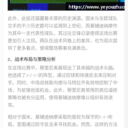
此外，此役还蕴藏着丰厚的历史渊源。国米与东欧球队
交手的不少历史都可以追溯到上世纪，而基辅迪纳摩作
为其中一支代表性球队，其过往交锋记录使得这场比赛
更加引人注目。两队在战术风格上的差异，也为观众提
供了更多看点，使得整场赛事充满悬念。
2、战术布局与策略分析
在这场比赛中，穆里尼奥展现出了其卓越的战术头脑。
他选择了4-2-3-1的阵型，通过控球和快速反击来压制对
手。同时，中场双核斯内德与马特拉齐有效地控制了中
场，为前锋创造机会。此外，穆里尼奥常用的高位逼抢
策略也被充分运用，使得基辅迪纳摩难以组织有效进
攻。
相对于国米，基辅迪纳摩采取的是较为保守的5-4-1布
局，意图通过防守反击来寻找机会。然而，这样的方法