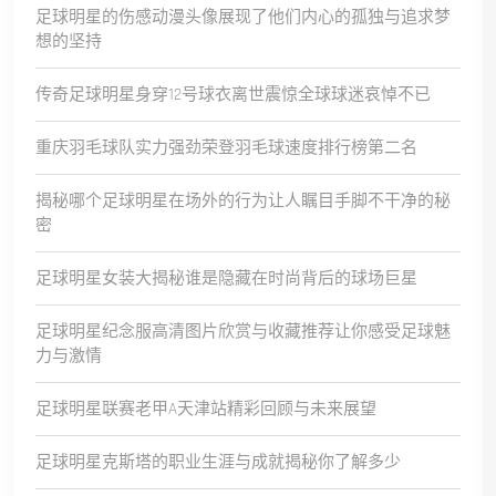
足球明星的伤感动漫头像展现了他们内心的孤独与追求梦
想的坚持
传奇足球明星身穿12号球衣离世震惊全球球迷哀悼不已
重庆羽毛球队实力强劲荣登羽毛球速度排行榜第二名
揭秘哪个足球明星在场外的行为让人瞩目手脚不干净的秘
密
足球明星女装大揭秘谁是隐藏在时尚背后的球场巨星
足球明星纪念服高清图片欣赏与收藏推荐让你感受足球魅
力与激情
足球明星联赛老甲A天津站精彩回顾与未来展望
足球明星克斯塔的职业生涯与成就揭秘你了解多少