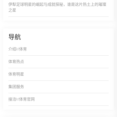
伊犁足球明星的崛起与成就探秘，谁是这片热土上的璀璨
之星
导航
介绍k1体育
体育热点
体育明星
集团服务
接洽k1体育官网