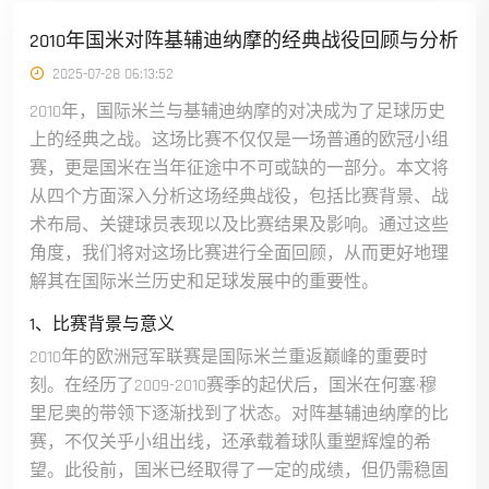
2010年国米对阵基辅迪纳摩的经典战役回顾与分析
2025-07-28 06:13:52
2010年，国际米兰与基辅迪纳摩的对决成为了足球历史
上的经典之战。这场比赛不仅仅是一场普通的欧冠小组
赛，更是国米在当年征途中不可或缺的一部分。本文将
从四个方面深入分析这场经典战役，包括比赛背景、战
术布局、关键球员表现以及比赛结果及影响。通过这些
角度，我们将对这场比赛进行全面回顾，从而更好地理
解其在国际米兰历史和足球发展中的重要性。
1、比赛背景与意义
2010年的欧洲冠军联赛是国际米兰重返巅峰的重要时
刻。在经历了2009-2010赛季的起伏后，国米在何塞·穆
里尼奥的带领下逐渐找到了状态。对阵基辅迪纳摩的比
赛，不仅关乎小组出线，还承载着球队重塑辉煌的希
望。此役前，国米已经取得了一定的成绩，但仍需稳固