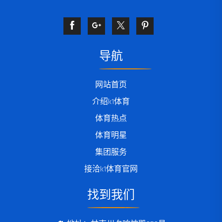
导航
网站首页
介绍k1体育
体育热点
体育明星
集团服务
接洽k1体育官网
找到我们