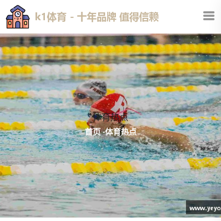
体育热点
首页
-
体育热点