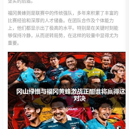
坚实的后盾。
福冈黄蜂则是联赛中的传统强队，多年来积累了丰富的
比赛经验和深厚的人才储备。在团队合作及个体能力
上，他们都显示出了极高的水平。特别是在关键时刻能
够保持冷静，从而逆转局势，在这样的较量中显得尤为
重要。