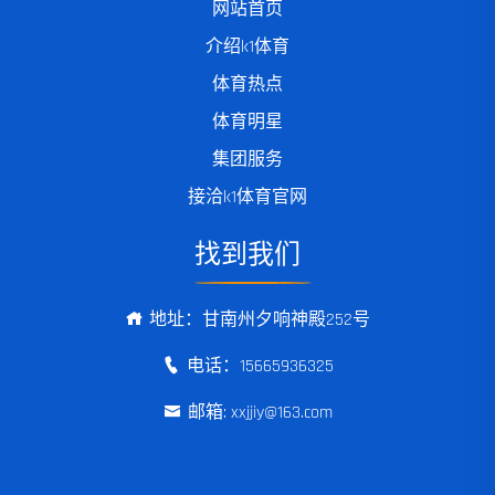
网站首页
介绍k1体育
体育热点
体育明星
集团服务
接洽k1体育官网
找到我们
地址：甘南州夕响神殿252号
电话：15665936325
邮箱: xxjjiy@163.com