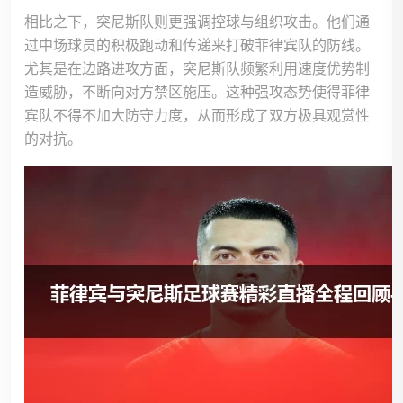
相比之下，突尼斯队则更强调控球与组织攻击。他们通
过中场球员的积极跑动和传递来打破菲律宾队的防线。
尤其是在边路进攻方面，突尼斯队频繁利用速度优势制
造威胁，不断向对方禁区施压。这种强攻态势使得菲律
宾队不得不加大防守力度，从而形成了双方极具观赏性
的对抗。