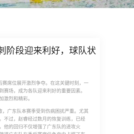
冲刺阶段迎来利好，球队状
季后赛席位展开激烈争夺。在这关键时刻，一
到赛场，成为各队迎来利好的重要因素。
加激烈和精彩。
劲旅，广东队本赛季受到伤病困扰严重。尤其
。不过，赵睿经过数月的恢复训练，已经
。他的回归不仅增强了广东队的进攻火