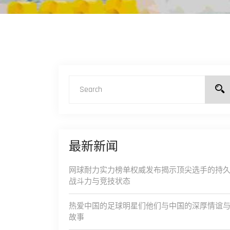
最新新闻
网球耐力实力榜单权威发布揭示顶尖选手的持
战斗力与竞技状态
热爱中国的足球明星们他们与中国的深厚情谊
故事