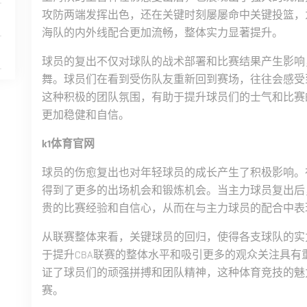
攻防两端发挥出色，还在关键时刻屡屡命中关键投篮，
海队的内外线配合更加流畅，整体实力显著提升。
球员的复出不仅对球队的战术部署和比赛结果产生影响
舞。球员们在看到受伤队友重新回到赛场，往往会感受
这种积极的团队氛围，有助于提升球员们的士气和比赛
更加稳健和自信。
k1体育官网
球员的伤愈复出也对年轻球员的成长产生了积极影响。
得到了更多的出场机会和锻炼机会。当主力球员复出后
贵的比赛经验和自信心，从而在与主力球员的配合中表
从联赛整体来看，关键球员的回归，使得各支球队的实
于提升CBA联赛的整体水平和吸引更多的观众关注具
证了球员们的顽强拼搏和团队精神，这种体育竞技的魅
赛。