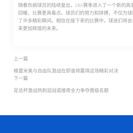
随着伤病球员的陆续复出，CBA赛季进入了一个新的
回暖，比赛更具看点。球员们的努力和拼搏，不仅为球
了许多精彩瞬间。相信在接下来的比赛中，球迷们将会
来更加辉煌的未来。
上一篇
格雷米奥与自由队激战在即谁将赢得这场精彩对决
下一篇
足总杯激战热刺迎战诺维奇全力争夺晋级名额