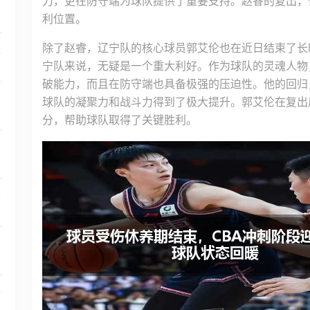
力，更在防守端为球队提供了重要支持。赵睿的复出，
利位置。
除了赵睿，辽宁队的核心球员郭艾伦也在近日结束了长
独
宁队来说，无疑是一个重大利好。作为球队的灵魂人物
破能力，而且在防守端也具备极强的压迫性。他的回归
球队的凝聚力和战斗力得到了极大提升。郭艾伦在复出
分，帮助球队取得了关键胜利。
第
不
场
感