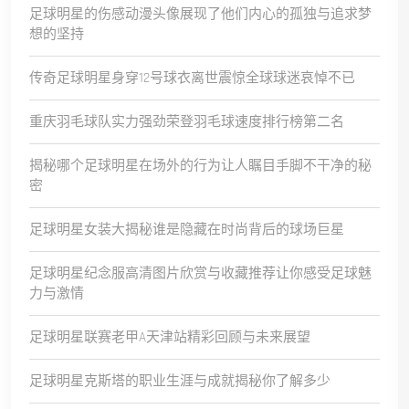
足球明星的伤感动漫头像展现了他们内心的孤独与追求梦
想的坚持
传奇足球明星身穿12号球衣离世震惊全球球迷哀悼不已
重庆羽毛球队实力强劲荣登羽毛球速度排行榜第二名
揭秘哪个足球明星在场外的行为让人瞩目手脚不干净的秘
密
足球明星女装大揭秘谁是隐藏在时尚背后的球场巨星
足球明星纪念服高清图片欣赏与收藏推荐让你感受足球魅
力与激情
足球明星联赛老甲A天津站精彩回顾与未来展望
足球明星克斯塔的职业生涯与成就揭秘你了解多少