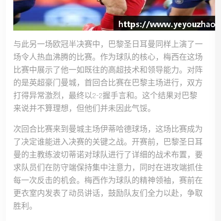
与此另一场欧冠半决赛中，巴黎圣日耳曼同样上演了一
场令人热血沸腾的比赛。作为球队的核心，梅西在这场
比赛中展示了他一如既往的高超技术和领导能力。对阵
的是英超豪门曼城，首回合比赛在巴黎主场进行，双方
打得异常激烈，最终以2-2握手言和。这个结果对巴黎
来说并不算理想，但他们并未因此气馁。
次回合比赛来到曼城主场伊蒂哈德球场，这场比赛成为
了决定谁能进入决赛的关键之战。开赛前，巴黎圣日耳
曼的主教练波切蒂诺对球队进行了详细的战术布置，要
求队员们在防守端保持集中注意力，同时在进攻端抓住
每一次反击的机会。梅西作为球队的精神领袖，赛前在
更衣室内发表了动员讲话，鼓励队友们全力以赴，争取
胜利。