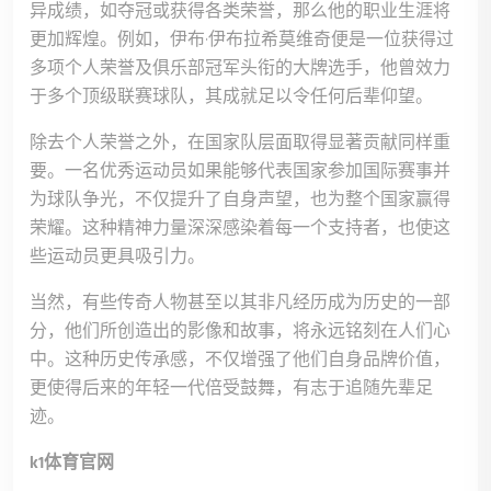
异成绩，如夺冠或获得各类荣誉，那么他的职业生涯将
更加辉煌。例如，伊布·伊布拉希莫维奇便是一位获得过
多项个人荣誉及俱乐部冠军头衔的大牌选手，他曾效力
于多个顶级联赛球队，其成就足以令任何后辈仰望。
除去个人荣誉之外，在国家队层面取得显著贡献同样重
要。一名优秀运动员如果能够代表国家参加国际赛事并
为球队争光，不仅提升了自身声望，也为整个国家赢得
荣耀。这种精神力量深深感染着每一个支持者，也使这
些运动员更具吸引力。
当然，有些传奇人物甚至以其非凡经历成为历史的一部
分，他们所创造出的影像和故事，将永远铭刻在人们心
中。这种历史传承感，不仅增强了他们自身品牌价值，
更使得后来的年轻一代倍受鼓舞，有志于追随先辈足
迹。
k1体育官网