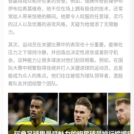
会赢得观众和评论家的赞誉。例如，瑞典传奇前锋伊布·
伊布拉希莫维奇，他不仅在场上拥有极佳的技术，还常
常给人带来惊艳的瞬间。他那令人叹服的任意球、灵巧
的过人以及优雅的进攻风格，无疑为他增添了无限魅
力。
其次，运动员在关键比赛中的表现也十分重要。能够在
压力之下保持冷静，并创造出决定性进攻或者防守机
会，这种能力让很多球迷对他们刮目相看。例如，在国
际大赛中频繁取得佳绩并打入关键进球的运动员，总是
能成为众人的焦点。他们往往被视为球队领导者，激励
着队友并团结整个团队。