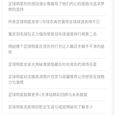
足球明星的伤感动漫头像展现了他们内心的孤独与追求梦
想的坚持
传奇足球明星身穿12号球衣离世震惊全球球迷哀悼不已
重庆羽毛球队实力强劲荣登羽毛球速度排行榜第二名
揭秘哪个足球明星在场外的行为让人瞩目手脚不干净的秘
密
足球明星女装大揭秘谁是隐藏在时尚背后的球场巨星
足球明星纪念服高清图片欣赏与收藏推荐让你感受足球魅
力与激情
足球明星联赛老甲A天津站精彩回顾与未来展望
足球明星克斯塔的职业生涯与成就揭秘你了解多少