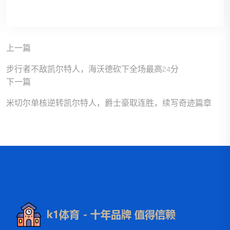
上一篇
步行者不敌凯尔特人，海沃德砍下全场最高24分
下一篇
米切尔单核逆转凯尔特人，爵士豪取连胜，续写奇迹篇章