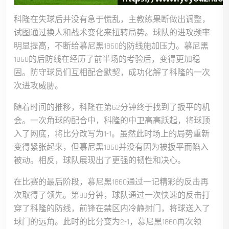
科隆在失球后并没有急于慌乱，主教练果断做出调整，
试图通过换人和战术变化来扭转局势。球队的进攻频率
明显提高，不断给慕尼黑1860的防线施加压力。慕尼黑
1860的后防线在经历了前半场的考验后，变得更加稳
固。防守球员们互相配合默契，成功化解了科隆的一次
次进攻威胁。
随着时间的推移，科隆在第62分钟终于找到了扳平的机
会。一次角球的配合中，科隆的中卫高高跃起，将球顶
入了网底，将比分改写为1-1。虽然此时场上的局势重新
变得紧张起来，但慕尼黑1860并没有因为被扳平而陷入
被动。相反，球队展现出了更强的韧性和决心。
在比赛的最后阶段，慕尼黑1860通过一记精彩的反击再
次取得了领先。第80分钟，球队通过一次快速的反击打
穿了科隆的防线，前锋在禁区内冷静射门，将球送入了
球门的远角。此时的比分变为2-1，慕尼黑1860再次领