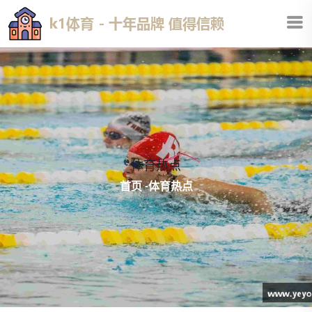
体育热点
首页
-
体育热点