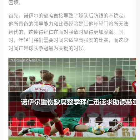
困境。
首先，诺伊尔的缺席直接导致了球队后防线的不稳定。
他所具备的领导能力和比赛经验是其他年轻门将所无法
替代的，这使得拜仁在面对强敌时显得更加脆弱。同
时，年轻门将们需要时间来适应高强度的比赛，而这段
时间正是球队争冠最为关键的时候。