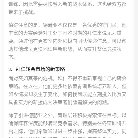
训练，因此需要尽快融入新的战术体系，这也给双方都
带来了挑战。
值得注意的是，德赫亚不仅仅是一名优秀的守门员，他
丰富的大赛经验对于处于困难时期的拜仁来说尤为重
要。通过他在更衣室内外积极向团队传递信念，可以帮
助其他球员更快地适应新形势，从而提升整体竞技状
态。
3、拜仁转会市场的新策略
面对突如其来的危机，拜仁不得不重新审视自己的转会
策略。在以往，他们更多地依赖青训系统培养新人，但
如今情况却发生了变化。如何找到既能立刻投入比赛又
具备实力的新援成为决策者们亟需解决的问题。
除了引进德赫亚之外，管理层还积极探索潜在目标，以
确保阵容深度能够满足竞争需求。特别是在冬窗即将开
启之际，他们希望通过进一步补强，提高整体实力。同