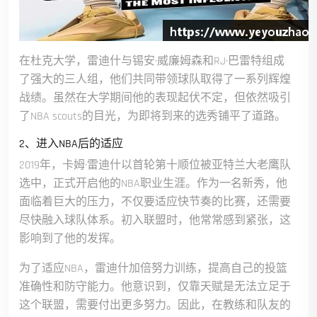
在杜克大学，雷迪什与锡安·威廉姆森和RJ·巴雷特组成
了强大的三人组，他们共同带领球队取得了一系列辉煌
战绩。虽然在大学期间他的表现起伏不定，但依然吸引
了NBA scouts的目光，为即将到来的选秀铺平了道路。
2、进入NBA后的适应
2019年，卡姆·雷迪什以首轮第十顺位被亚特兰大老鹰队
选中，正式开启他的NBA职业生涯。作为一名新秀，他
面临着巨大的压力，不仅要适应快节奏的比赛，还需要
尽快融入球队体系。初入联盟时，他常常感到紧张，这
影响到了他的发挥。
为了适应NBA，雷迪什加倍努力训练，提高自己的投篮
准确性和防守能力。他意识到，仅靠天赋是无法立足于
这个联盟，需要付出更多努力。因此，在教练和队友的