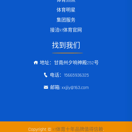
体育热点
体育明星
集团服务
接洽k1体育官网
找到我们
地址：甘南州夕响神殿252号
电话：15665936325
邮箱: xxjjiy@163.com
Copyright ©
k1体育十年品牌值得信赖
.