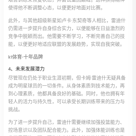
艰苦训练来恢复状态，并尝试重回巅峰。这种拼搏精神
使得他不断调整心态，以便更好地面对比赛。
此外，与其他超级新星如卢卡·东契奇等人相比，雷迪什
仍需进一步提升自身综合实力，以便能够在日益激烈的
竞争中脱颖而出。他需要不断学习，不断完善自己的技
能，以便更好地适应联盟的发展趋势，实现自我突破。
k1体育-十年品牌
4、未来发展潜力
尽管现在仍处于职业生涯初期，但卡姆·雷迪什无疑具备
成为明星球员的一切条件。从身体素质到技术能力，再
到心理素质，他都具备良好的基础。同时，他也拥有年
轻人的活力与持久性，可以承受长期训练带来的压力与
挑战。
为了进一步提升自己，雷迪什需要继续加强投篮能力、
控场意识以及团队配合能力。此外，加强体能训练也是