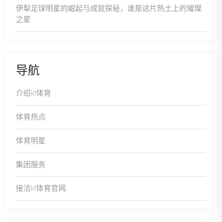
伊犁足球明星的崛起与成就探秘，谁是这片热土上的璀璨
之星
导航
介绍k1体育
体育热点
体育明星
集团服务
接洽k1体育官网