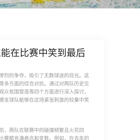
谁能在比赛中笑到最后
惨烈的争夺，吸引了无数球迷的目光。这
等多方面的综合对抗。通过对两队历史交
观众氛围营造等四个方面进行深入探讨，
哪支球队能够在这场紧张刺激的较量中笑
前，两队在联赛中的碰撞频繁且火花四
比赛都充满悬念和变数。例如，在去年的