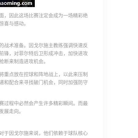
面，因此这场比赛注定会成为一场精彩绝
惊喜与感动。
的战术准备。因戈尔施主教练强调快速反
前锋，对菲尔特后卫形成冲击，加快进攻
抢断来制造进攻机会。
将重点放在控球和阵地战上，以此来压制
递和配合来寻找破门机会，同时加强防守
赛过程中必然会产生许多精彩瞬间。而最
发展走向。
对于因戈尔施来说，他们依赖于球队核心