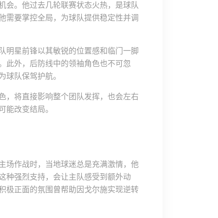
机会。他过去几轮联赛状态火热，是球队
他需要掌控全局，为球队提供稳定性并调
队明星前锋以其敏锐的位置感和临门一脚
。此外，后防线中的领袖角色也不可忽
为球队保驾护航。
色，将直接影响整个团队发挥，也会左右
可能改变结局。
主场作战时，当地球迷总是充满激情，他
这种强烈支持，会让主队感受到额外动
积极正面的氛围曾帮助因戈尔施实现逆转