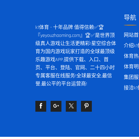
导航
k1体育 - 十年品牌 值得信赖✅🏆
网站首
『yeyouzhaoming.com』🏆✅是世界顶
级真人游戏让生活更精彩!星空综合体
介绍k
育为国内游戏玩家打造的全球最顶级
体育热
乐趣游戏APP,提供下载、入口、首
体育明
页、平台、登陆、官网、二十四小时
专属客服在线服务!全球最安全,最信
集团服
誉,最公平的平台运营商!
接洽k