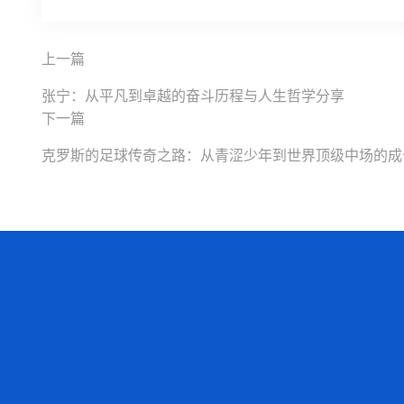
上一篇
张宁：从平凡到卓越的奋斗历程与人生哲学分享
下一篇
克罗斯的足球传奇之路：从青涩少年到世界顶级中场的成