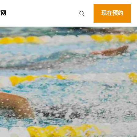
官网
现在预约