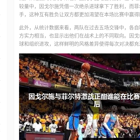
较量中，因戈尔施凭借一次绝杀进球拿下了胜利，而菲
手，这种互有胜负让双方都更加渴望在本场比赛中赢得
独
此外，从统计数据来看，两队在过去五场交锋中，各自
方实力相当，也显示出他们在战术上的不同取向。因戈
球和组织进攻，这样鲜明的风格差异使得每次对决都充
第
不
场
感