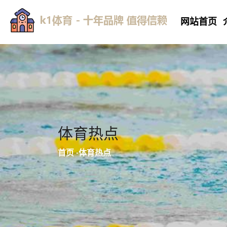
网站首页
体育热点
首页
-
体育热点