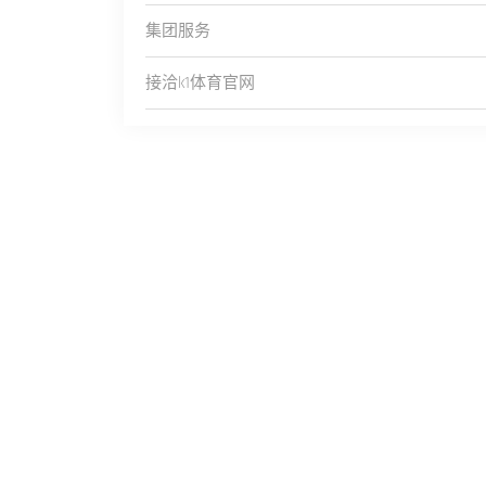
集团服务
接洽k1体育官网