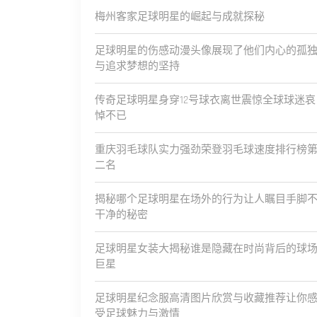
梅州客家足球明星的崛起与成就探秘
足球明星的伤感动漫头像展现了他们内心的孤
与追求梦想的坚持
传奇足球明星身穿12号球衣离世震惊全球球迷哀
悼不已
重庆羽毛球队实力强劲荣登羽毛球速度排行榜
二名
揭秘哪个足球明星在场外的行为让人瞩目手脚
干净的秘密
足球明星女装大揭秘谁是隐藏在时尚背后的球
巨星
足球明星纪念服高清图片欣赏与收藏推荐让你
受足球魅力与激情