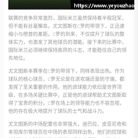
联赛的竞争异常激烈，国际米兰虽然保持着半程冠军，
但不能有丝毫懈怠。尤文图斯在C罗的带领下，正迅速
缩小与榜首的差距。C罗的到来，不仅提升了球队的整
体实力，也激发了其他球员的潜能。接下来的比赛中，
国际米兰必须继续保持高昂的斗志，才能稳住自己的领
先地位。
尤文图斯本赛季在C罗的带领下，同样表现出色。作为
球队的核心球员，C罗无论是在进攻端还是防守端，都
发挥了至关重要的作用。他的进球能力依旧是世界顶
级，在多场关键比赛中，正是他的进球帮助尤文图斯取
得了宝贵的积分。C罗在场上的领导能力也不容忽视，
他的存在极大地提升了球队的士气和战斗力。
尤文图斯的中场配置也非常强大，迪巴拉、皮亚尼奇和
本坦库尔等球员在中场的表现同样出色，他们的控球和