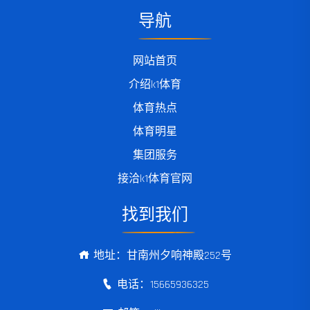
导航
网站首页
介绍k1体育
体育热点
体育明星
集团服务
接洽k1体育官网
找到我们
地址：甘南州夕响神殿252号
电话：15665936325