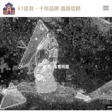
体育明星
首页
-
体育明星