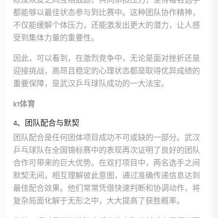
练及队友之间互相鼓励，共同承担压力，使得每名选手
都能够以最佳状态参与到比赛中。这种团队协作精神，
不仅能缓解个体压力，还能激发出更大的潜力，让人感
受到集体力量的重要性。
因此，可以看到，在激烈竞争中，无论是面对挫折还是
迎接挑战，高昂且稳定的心理状态都是取得优异成绩的
重要保障，是武汉乒乓球队成功的一大法宝。
k1体育
4、团队配合与默契
团队配合是任何团体项目成功不可或缺的一部分。武汉
乒乓球队在全国锦标赛中的表现再次证明了良好的团队
合作可带来的巨大优势。在双打项目中，两名选手之间
默契无间，相互理解彼此意图，通过准确传递信息达到
最佳配合效果。他们常常凭借快速判断和协调动作，将
复杂局面化解于无形之中，大大提高了获胜概率。