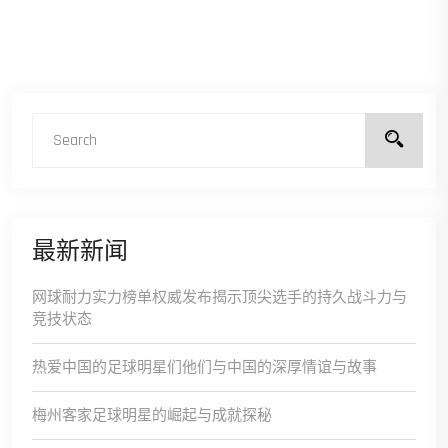
最新新闻
网球耐力实力榜单权威发布揭示顶尖选手的持久战斗力与
竞技状态
热爱中国的足球明星们他们与中国的深厚情谊与故事
梅州客家足球明星的崛起与成就探秘