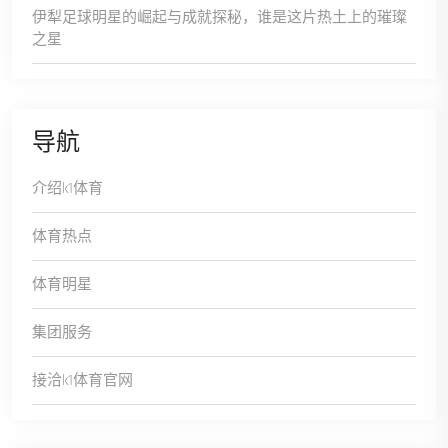
伊犁足球明星的崛起与成就探秘，谁是这片热土上的璀璨
之星
导航
介绍k1体育
体育热点
体育明星
集团服务
接洽k1体育官网