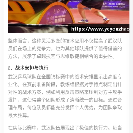
整体而言，这种灵活多变的技术应用不仅提高了武汉队
员们在场上的竞争力，也为其他球队提供了值得借鉴的
方法，展示了卓越技艺与思维敏捷相结合的重要性。
2、战术安排与执行
武汉乒乓球队在全国锦标赛中的战术安排显示出高度专
业化。在赛前准备阶段，教练组根据对手特点制定出针
对性的战术方案，例如利用反击策略来压制对方主攻手
发挥，这使得整个团队形成了清晰统一的目标。通过合
理布局，每位队员都能充分发挥个人优势，为团队争取
最大胜算。
在实际比赛中，武汉队伍展现出了极佳的执行力。每当