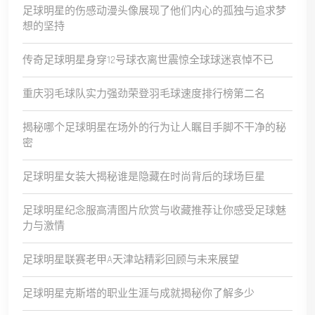
足球明星的伤感动漫头像展现了他们内心的孤独与追求梦
想的坚持
传奇足球明星身穿12号球衣离世震惊全球球迷哀悼不已
重庆羽毛球队实力强劲荣登羽毛球速度排行榜第二名
揭秘哪个足球明星在场外的行为让人瞩目手脚不干净的秘
密
足球明星女装大揭秘谁是隐藏在时尚背后的球场巨星
足球明星纪念服高清图片欣赏与收藏推荐让你感受足球魅
力与激情
足球明星联赛老甲A天津站精彩回顾与未来展望
足球明星克斯塔的职业生涯与成就揭秘你了解多少