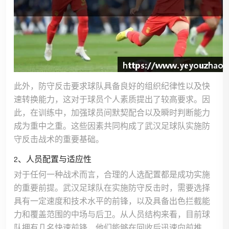
此外，防守反击要求球队具备良好的组织纪律性以及快
速转换能力，这对于球员个人素质提出了较高要求。因
此，在训练中，加强球员间默契配合以及瞬时判断能力
成为重中之重。这些因素共同构成了武汉足球队实施防
守反击战术的重要基础。
2、人员配置与适应性
对于任何一种战术而言，合理的人选配置都是成功实施
的重要前提。武汉足球队在实施防守反击时，需要选择
具有一定速度和技术水平的前锋，以及具备出色拦截能
力和覆盖范围的中场与后卫。从人员结构来看，目前球
队拥有几名快速前锋，他们能够在回收后迅速向前推