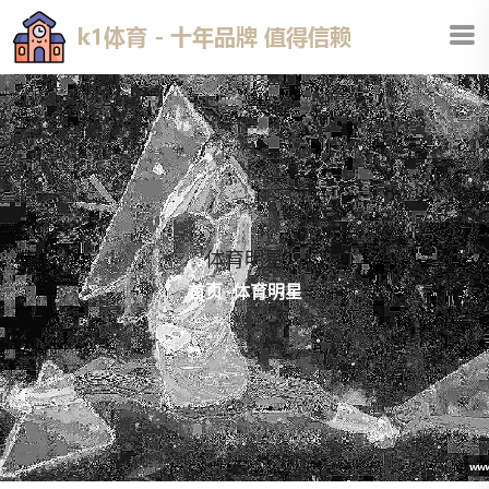
体育明星
首页
-
体育明星