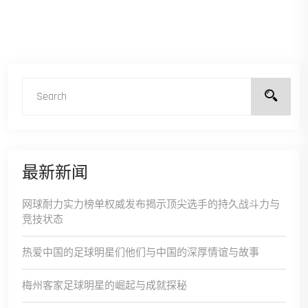
最新新闻
网球耐力实力榜单权威发布揭示顶尖选手的持久战斗力与
竞技状态
热爱中国的足球明星们他们与中国的深厚情谊与故事
梅州客家足球明星的崛起与成就探秘