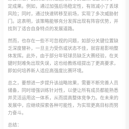
定成果。例如，通过加强后场稳定性，有效减小了丢球
风险；同时，通过快速转移至前场，实现了多次威胁射
门。这表明，该策略能够充分发挥出现有阵容优势，并
找到了适合自身特点的发展道路。
然而，也存在一些不可忽视的问题，如部分关键位置缺
乏深度替补，一旦主力受伤或状态不佳，就容易影响整
体发挥。此外，由于部分年轻球员缺乏大赛经验，在关
键时刻难免出现失误，这也给教练组提出了更高要求，
即如何培养新人适应高强度比赛环境。
总之，要想进一步提升该战略效果，需要不断完善人员
储备，同时增强训练针对性，以便让所有成员都能熟悉
并灵活运用这一体系，从而提高整体竞争力。在未来的
发展中，应继续探索各种可能性，为实现更高目标而努
力奋斗。
总结：