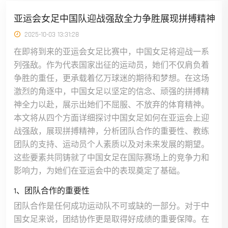
亚运会女足中国队迎战强敌全力争胜展现拼搏精神
2025-10-03 13:31:28
在即将到来的亚运会女足比赛中，中国女足将迎战一系
列强敌。作为代表国家出征的运动员，她们不仅肩负着
争胜的重任，更承载着亿万球迷的期待和梦想。在这场
激烈的角逐中，中国女足以坚定的信念、顽强的拼搏精
神全力以赴，展示出她们不屈服、不放弃的体育精神。
本文将从四个方面详细探讨中国女足如何在亚运会上迎
战强敌，展现拼搏精神，分析团队合作的重要性、教练
团队的支持、运动员个人素质以及对未来发展的期望。
这些要素共同铸就了中国女足在国际赛场上的竞争力和
影响力，为她们在亚运会中的表现奠定了基础。
1、团队合作的重要性
团队合作是任何成功运动队不可或缺的一部分。对于中
国女足来说，团结协作更是取得好成绩的重要保障。在