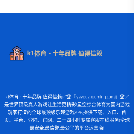
k1体育 - 十年品牌 值得信赖✅🏆『yeyouzhaoming.com』🏆✅
是世界顶级真人游戏让生活更精彩!星空综合体育为国内游戏
玩家打造的全球最顶级乐趣游戏APP,提供下载、入口、首
页、平台、登陆、官网、二十四小时专属客服在线服务!全球
最安全,最信誉,最公平的平台运营商!