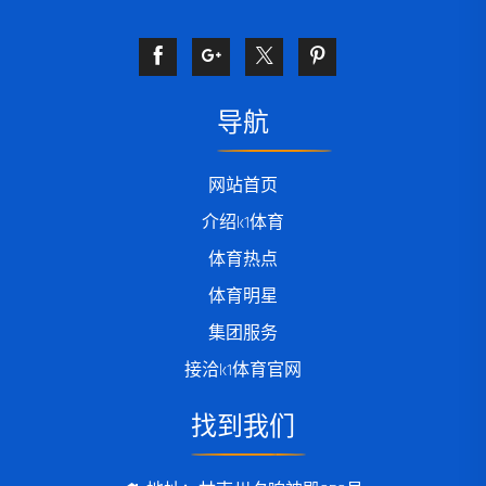
导航
网站首页
介绍k1体育
体育热点
体育明星
集团服务
接洽k1体育官网
找到我们