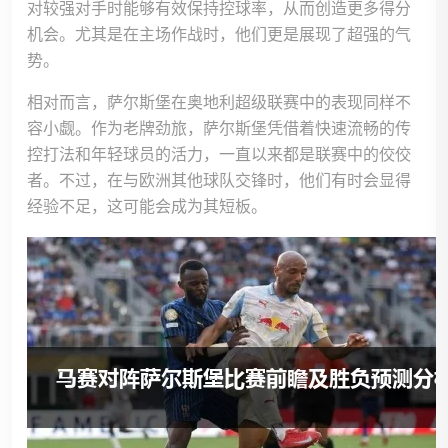
对较强对手时能够有效保持控球率，从而创造更多得分
机会。尤其是在主场作战时，他们更是展现了超强的气
势。
相对而言，萨尔斯堡在奥地利超级联赛中的表现同样不
容小觑。作为老牌劲旅，萨尔斯堡凭借着快速流畅的传
控打法和年轻球员的活力，一直以来都是联赛中的佼佼
者。不过，在与欧洲其他球队交锋时，他们有时会显得
经验不足，这可能会成为其短板。