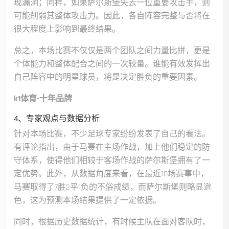
现漏洞；同样，如果萨尔斯堡失去一位重要攻击手，则
可能削弱其整体攻击力。因此，各自阵容完整与否将在
很大程度上影响到最终结果。
总之，本场比赛不仅仅是两个团队之间力量比拼，更是
个体能力和整体配合之间的一次较量。谁能有效发挥出
自己阵容中的明星球员，将是决定胜负的重要因素。
k1体育-十年品牌
4、专家观点与数据分析
针对本场比赛，不少足球专家纷纷发表了自己的看法。
有评论指出，由于马赛在主场作战，加上他们稳定的防
守体系，使得他们相较于客场作战的萨尔斯堡拥有了一
定优势。此外，从数据角度来看，在最近10场赛事中，
马赛取得了7胜2平1负的不俗成绩，而萨尔斯堡则略显逊
色，这为预测本场结果提供了一定依据。
同时，根据历史数据统计，有时候主队在面对客队时，