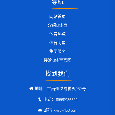
导航
网站首页
介绍k1体育
体育热点
体育明星
集团服务
接洽k1体育官网
找到我们
地址：甘南州夕响神殿252号
电话：15665936325
邮箱: xxjjiy@163.com