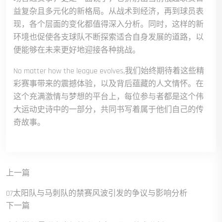
益复杂且多元化的新格局。从战术到经济，再到球员表
现，各个层面的变化都值得深入分析。同时，这样的新
环境也促使各支球队不断探索适合自身发展的道路，以
便能够在未来更好地迎接各种挑战。
No matter how the league evolves,我们始终期待着这些精
彩赛事带来的震撼体验，以及背后蕴藏的人文情怀。在
这个充满激情与梦想的平台上，每位参与者都是这个伟
大运动史诗中的一部分，共同书写着属于他们自己的传
奇故事。
上一篇
07太阳队与马刺队的禁赛风波引发的争议与影响分析
下一篇