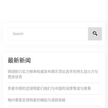
最新新闻
网球耐力实力榜单权威发布揭示顶尖选手的持久战斗力与
竞技状态
热爱中国的足球明星们他们与中国的深厚情谊与故事
梅州客家足球明星的崛起与成就探秘