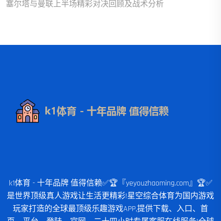
塞尔塔与曼联上半场精彩对决回顾及战术分析
k1体育 - 十年品牌 值得信赖✅🏆『yeyouzhaoming.com』🏆✅
是世界顶级真人游戏让生活更精彩!星空综合体育为国内游戏
玩家打造的全球最顶级乐趣游戏APP,提供下载、入口、首