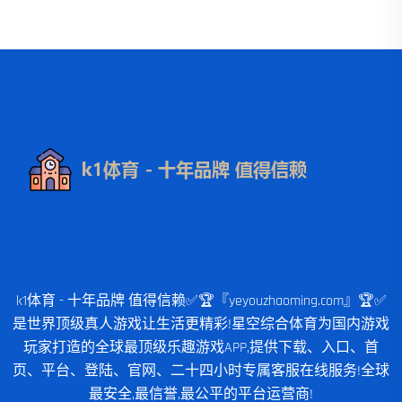
k1体育 - 十年品牌 值得信赖✅🏆『yeyouzhaoming.com』🏆✅
是世界顶级真人游戏让生活更精彩!星空综合体育为国内游戏
玩家打造的全球最顶级乐趣游戏APP,提供下载、入口、首
页、平台、登陆、官网、二十四小时专属客服在线服务!全球
最安全,最信誉,最公平的平台运营商!