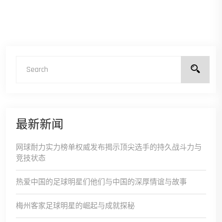
最新新闻
网球耐力实力榜单权威发布揭示顶尖选手的持久战斗力与
竞技状态
热爱中国的足球明星们他们与中国的深厚情谊与故事
梅州客家足球明星的崛起与成就探秘