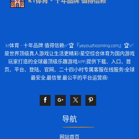
k1体育 - 十年品牌 值得信赖✅🏆『yeyouzhaoming.com』🏆✅
是世界顶级真人游戏让生活更精彩!星空综合体育为国内游戏
玩家打造的全球最顶级乐趣游戏APP,提供下载、入口、首
页、平台、登陆、官网、二十四小时专属客服在线服务!全球
最安全,最信誉,最公平的平台运营商!
导航
网站首页