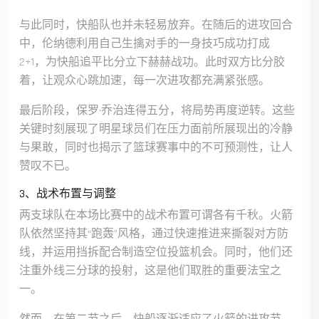
与此同时，快船队也并未轻易放弃。在随后的进攻回合
中，伦纳德利用自己生擒对手的一身技巧成功打成
2+1，为快船追平比分立下赫赫战功。此时双方比分胶
着，让观众心跳加速，每一次进攻都充满紧张感。
最后阶段，保罗·乔治连得五分，将局势再度逆转。这些
关键时刻展现了明星球员们在压力面前所展现出的冷静
与果敢，同时也揭示了篮球赛事中的不可预测性，让人
赞叹不已。
3、战术布置与调整
两支球队在本场比赛中的战术布置可谓各有千秋。火箭
队依然坚持其“跑轰”风格，通过快速推进来撕裂对方防
线，并运用挡拆配合制造空位投篮机会。同时，他们还
注重外线三分球的投射，这是他们取胜的重要法宝之
一。