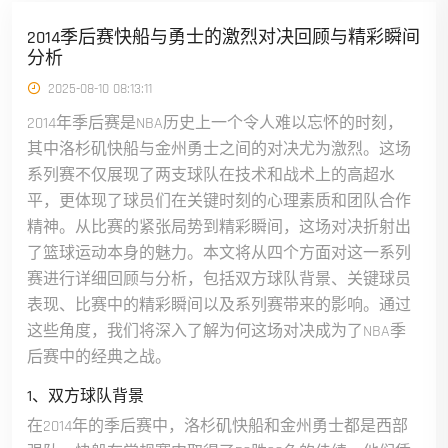
2014季后赛快船与勇士的激烈对决回顾与精彩瞬间
分析
2025-08-10 08:13:11
2014年季后赛是NBA历史上一个令人难以忘怀的时刻，
其中洛杉矶快船与金州勇士之间的对决尤为激烈。这场
系列赛不仅展现了两支球队在技术和战术上的高超水
平，更体现了球员们在关键时刻的心理素质和团队合作
精神。从比赛的紧张局势到精彩瞬间，这场对决折射出
了篮球运动本身的魅力。本文将从四个方面对这一系列
赛进行详细回顾与分析，包括双方球队背景、关键球员
表现、比赛中的精彩瞬间以及系列赛带来的影响。通过
这些角度，我们将深入了解为何这场对决成为了NBA季
后赛中的经典之战。
1、双方球队背景
在2014年的季后赛中，洛杉矶快船和金州勇士都是西部