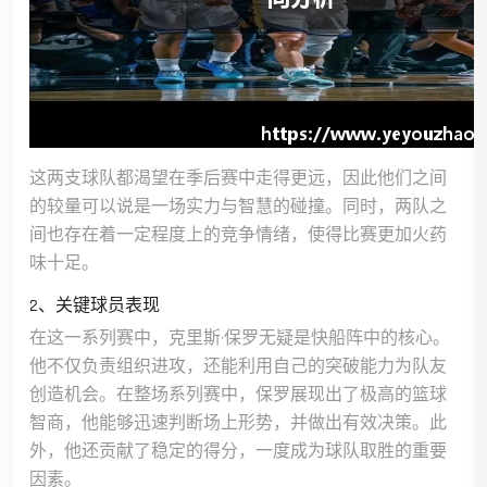
这两支球队都渴望在季后赛中走得更远，因此他们之间
的较量可以说是一场实力与智慧的碰撞。同时，两队之
间也存在着一定程度上的竞争情绪，使得比赛更加火药
味十足。
2、关键球员表现
在这一系列赛中，克里斯·保罗无疑是快船阵中的核心。
他不仅负责组织进攻，还能利用自己的突破能力为队友
创造机会。在整场系列赛中，保罗展现出了极高的篮球
智商，他能够迅速判断场上形势，并做出有效决策。此
外，他还贡献了稳定的得分，一度成为球队取胜的重要
因素。