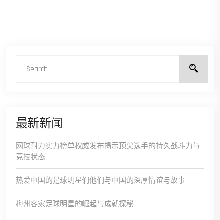
最新新闻
网球耐力实力榜单权威发布揭示顶尖选手的持久战斗力与
竞技状态
热爱中国的足球明星们他们与中国的深厚情谊与故事
梅州客家足球明星的崛起与成就探秘