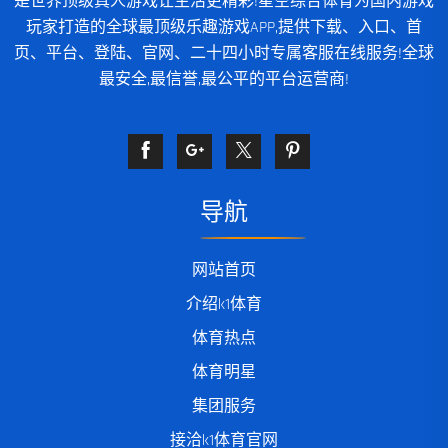
是世界顶级真人游戏让生活更精彩!星空综合体育为国内游戏
玩家打造的全球最顶级乐趣游戏APP,提供下载、入口、首
页、平台、登陆、官网、二十四小时专属客服在线服务!全球
最安全,最信誉,最公平的平台运营商!
导航
网站首页
介绍k1体育
体育热点
体育明星
集团服务
接洽k1体育官网