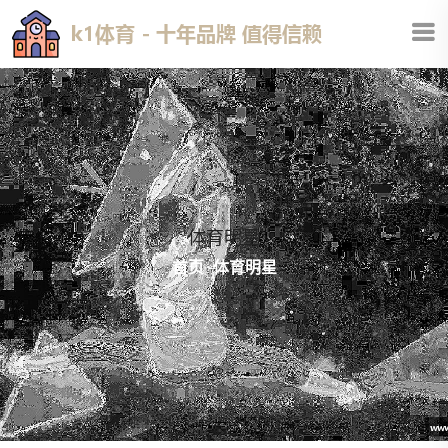
体育明星
首页
-
体育明星