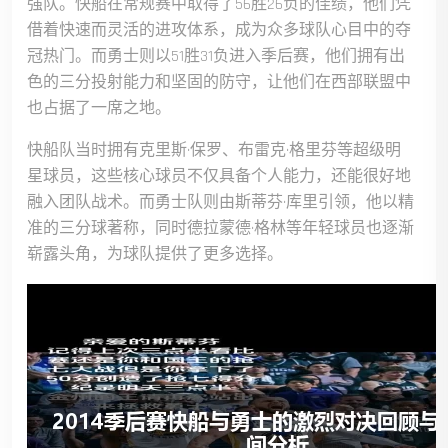
强队。快船在常规赛中取得了56胜26负的佳绩，他们凭
借着快速而灵活的进攻体系，成为众多球队心目中的夺
冠热门。而勇士则以51胜31负进入季后赛，他们拥有出
色的三分投射能力和坚固的防守，让他们在西部联盟中
也占据了一席之地。
快船队当时拥有克里斯·保罗、布雷克·格里芬等超级明
星球员，这些核心球员不仅具备个人能力，还能很好地
融入团队战术。而勇士队则由斯蒂芬·库里引领，他以精
准的三分球著称，同时德拉蒙德·格林等年轻球员也逐渐
崭露头角，为球队提供了更多选择。